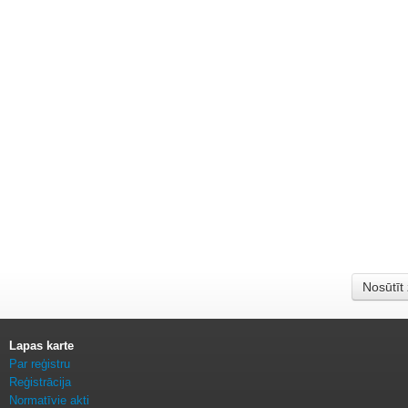
Nosūtīt
Lapas karte
Par reģistru
Reģistrācija
Normatīvie akti