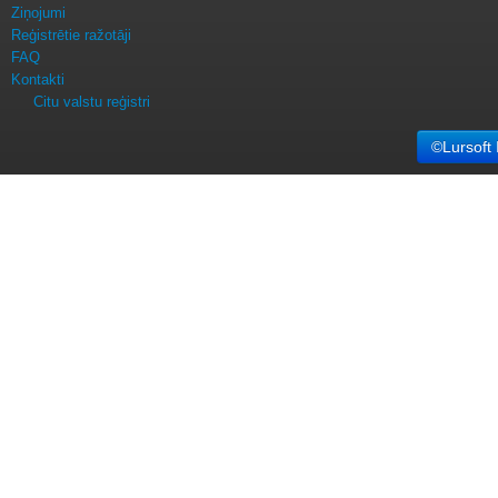
Ziņojumi
Reģistrētie ražotāji
FAQ
Kontakti
Citu valstu reģistri
©Lursoft