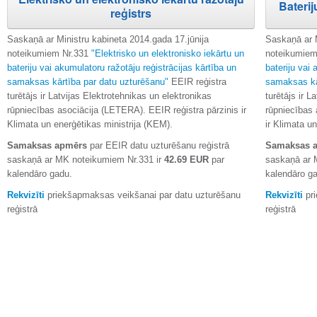
Baterij
reģistrs
Saskaņā ar Ministru kabineta 2014.gada 17.jūnija
Saskaņā ar M
noteikumiem Nr.331
"Elektrisko un elektronisko iekārtu un
noteikumiem
bateriju vai akumulatoru ražotāju reģistrācijas kārtība un
bateriju vai 
samaksas kārtība par datu uzturēšanu"
EEIR reģistra
samaksas kā
turētājs ir Latvijas Elektrotehnikas un elektronikas
turētājs ir L
rūpniecības asociācija (LETERA). EEIR reģistra pārzinis ir
rūpniecības 
Klimata un enerģētikas ministrija (KEM).
ir Klimata u
Samaksas apmērs
par EEIR datu uzturēšanu reģistrā
Samaksas 
saskaņā ar MK noteikumiem Nr.331 ir
42.69 EUR
par
saskaņā ar 
kalendāro gadu.
kalendāro g
Rekvizīti
priekšapmaksas veikšanai par datu uzturēšanu
Rekvizīti
pri
reģistrā
reģistrā