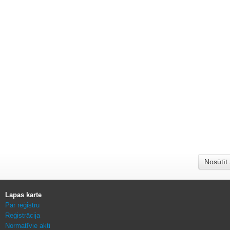
Nosūtīt
Lapas karte
Par reģistru
Reģistrācija
Normatīvie akti