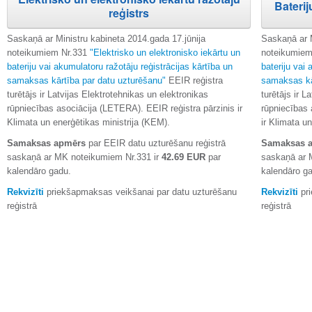
Baterij
reģistrs
Saskaņā ar Ministru kabineta 2014.gada 17.jūnija
Saskaņā ar M
noteikumiem Nr.331
"Elektrisko un elektronisko iekārtu un
noteikumiem
bateriju vai akumulatoru ražotāju reģistrācijas kārtība un
bateriju vai 
samaksas kārtība par datu uzturēšanu"
EEIR reģistra
samaksas kā
turētājs ir Latvijas Elektrotehnikas un elektronikas
turētājs ir L
rūpniecības asociācija (LETERA). EEIR reģistra pārzinis ir
rūpniecības 
Klimata un enerģētikas ministrija (KEM).
ir Klimata u
Samaksas apmērs
par EEIR datu uzturēšanu reģistrā
Samaksas 
saskaņā ar MK noteikumiem Nr.331 ir
42.69 EUR
par
saskaņā ar 
kalendāro gadu.
kalendāro g
Rekvizīti
priekšapmaksas veikšanai par datu uzturēšanu
Rekvizīti
pri
reģistrā
reģistrā