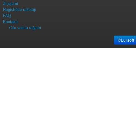
Ziņojumi
Reģistrētie ražotāji
FAQ
Kontakti
Citu valstu reģistri
©Lursoft